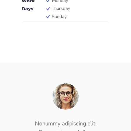
Monday
Work
Thursday
Days
Sunday
Lorem ipsum dolor sit amet,