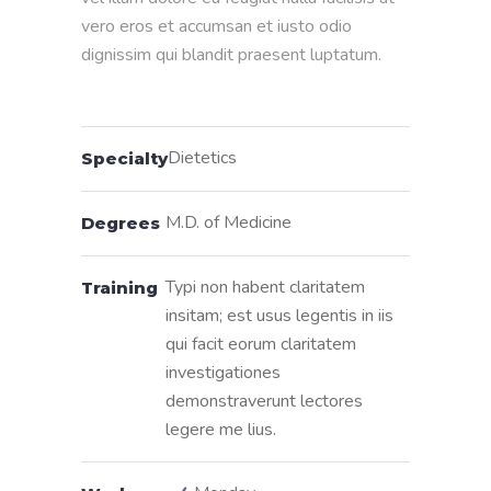
vero eros et accumsan et iusto odio 
dignissim qui blandit praesent luptatum.

Dietetics
Specialty
M.D. of Medicine
Degrees
Typi non habent claritatem
Training
insitam; est usus legentis in iis
qui facit eorum claritatem
investigationes
demonstraverunt lectores
legere me lius.