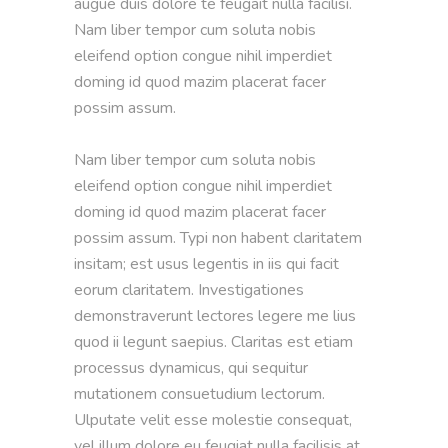
augue duis dolore te feugait nulla facilisi. 
Nam liber tempor cum soluta nobis 
eleifend option congue nihil imperdiet 
doming id quod mazim placerat facer 
possim assum.  

Nam liber tempor cum soluta nobis 
eleifend option congue nihil imperdiet 
doming id quod mazim placerat facer 
possim assum. Typi non habent claritatem 
insitam; est usus legentis in iis qui facit 
eorum claritatem. Investigationes 
demonstraverunt lectores legere me lius 
quod ii legunt saepius. Claritas est etiam 
processus dynamicus, qui sequitur 
mutationem consuetudium lectorum. 
Ulputate velit esse molestie consequat, 
vel illum dolore eu feugiat nulla facilisis at 